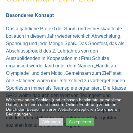
Besonderes Konzept
Das alljährliche Projekt der Sport- und Fitnesskaufleute
bot auch in diesem Jahr wieder reichlich Abwechslung,
Spannung und jede Menge Spaß. Das Sportfest, das als
Abschlussprojekt des 2. Lehrjahres von den
Auszubildenden in Kooperation mit Frau Schulze
organisiert wurde, fand unter dem Namen „Handicap-
Olympiade“ und dem Motto „Gemeinsam zum Ziel“ statt.
Alle Stationen waren im Unterschied zu vorhergehenden
Sportfesten immer als Teamspiele organisiert. Die Klasse
SF23 wollte dadurch den Wert von Teamgeist und
Wir verwenden Cookies (und erfassen bestimmte persönliche
gegenseitiger Unterstützung besonders hervorheben.
Daten), um Ihnen eine bessere Online-Erfahrung zu bieten.
Durch den Besuch unserer Website akzeptieren Sie unsere
Diese Absicht wurde weiterhin durch eine Kooperation
Bedingungen.
mit der Lebenshilfe Oschatz untermauert, der größten
Ablehnen
Akzeptieren
sozialen Institution unserer Region.